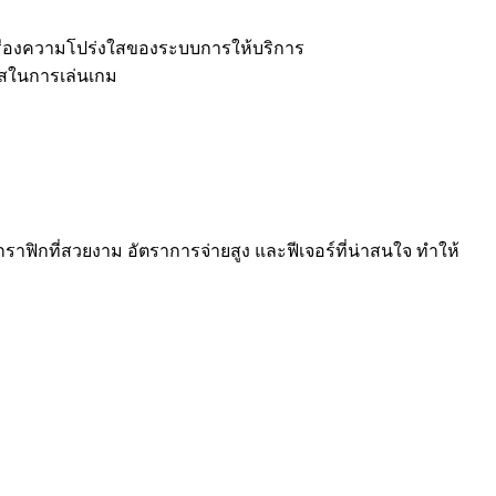
นเรื่องความโปร่งใสของระบบการให้บริการ
าสในการเล่นเกม
กราฟิกที่สวยงาม อัตราการจ่ายสูง และฟีเจอร์ที่น่าสนใจ ทำให้