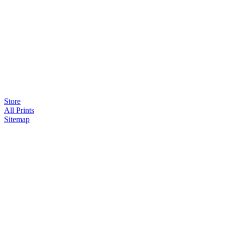
Store
All Prints
Sitemap