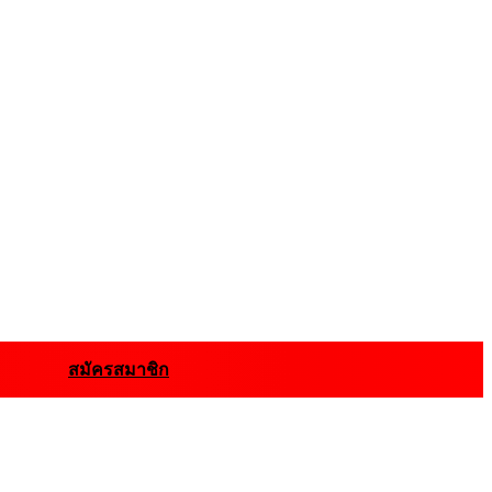
สมัครสมาชิก